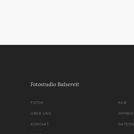
Fotostudio Balsereit
FOTOS
AGB
ÜBER UNS
IMPRE
KONTAKT
DATEN