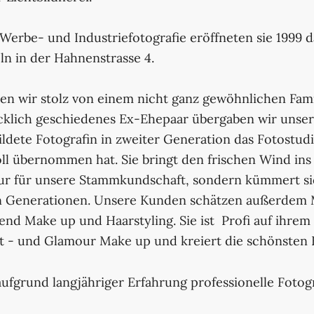
Werbe- und Industriefotografie eröffneten sie 1999 d
n in der Hahnenstrasse 4.
nen wir stolz von einem nicht ganz gewöhnlichen Fa
ücklich geschiedenes Ex-Ehepaar übergaben wir unse
ildete Fotografin in zweiter Generation das Fotostudi
ll übernommen hat. Sie bringt den frischen Wind i
nur für unsere Stammkundschaft, sondern kümmert s
 Generationen. Unsere Kunden schätzen außerdem 
nd Make up und Haarstyling. Sie ist Profi auf ihrem
it - und Glamour Make up und kreiert die schönsten 
aufgrund langjähriger Erfahrung professionelle Fotogra