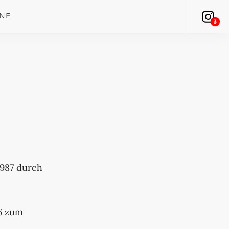
INE
3
1987 durch
96 zum