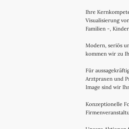
Ihre Kernkompeten
Visualisierung vo
Familien -, Kinde
Modern, seriös u
kommen wir zu Ihn
Für aussagekräfti
Arztpraxen und P
Image sind wir Ih
Konzeptionelle F
Firmenveranstalt