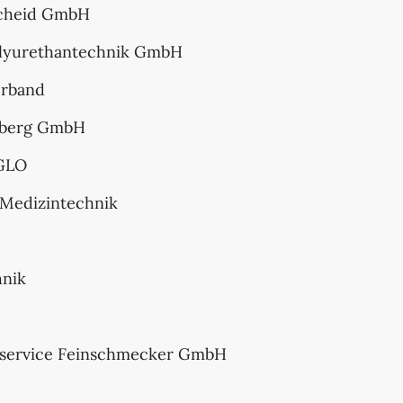
cheid GmbH
lyurethantechnik GmbH
erband
nberg GmbH
IGLO
 Medizintechnik
hnik
service Feinschmecker GmbH