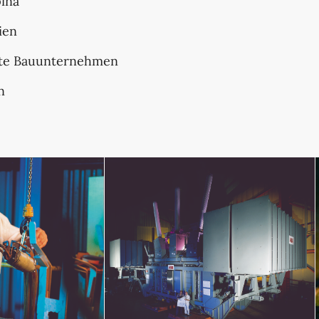
pina
ien
rte Bauunternehmen
n