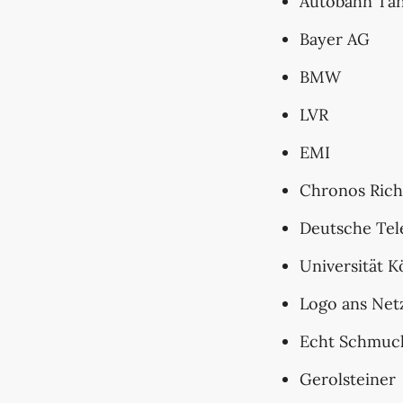
Autobahn Ta
Bayer AG
BMW
LVR
EMI
Chronos Ric
Deutsche Te
Universität K
Logo ans Net
Echt Schmuck
Gerolsteiner