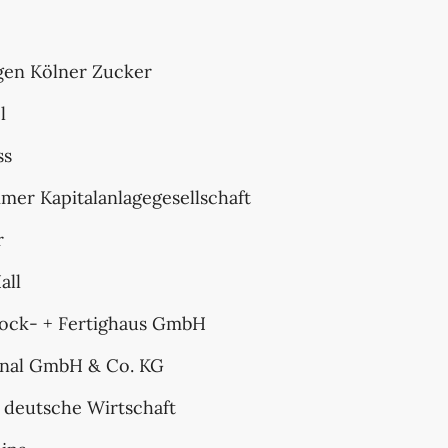
ngen Kölner Zucker
l
ss
mer Kapitalanlagegesellschaft
r
all
lock- + Fertighaus GmbH
onal GmbH & Co. KG
e deutsche Wirtschaft