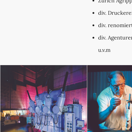
Zürich Agrip
div. Druckere
div. renomie
div. Agenture
u.v.m