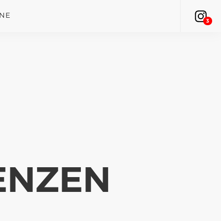
INE
3
ENZEN