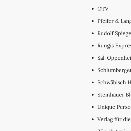
ÖTV
Pfeifer & La
Rudolf Spiege
Rungis Expre
Sal. Oppenhei
Schlumberge
Schwäbisch H
Steinhauer B
Unique Pers
Verlag für di