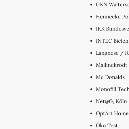
GKN Walters
Hennecke Po
IKK Bundesv
INTEC Biele
Langnese / 
Mallinckrodt
Mc Donalds
Monofill Tec
Net@G, Köln
OptArt Home
Öko Test